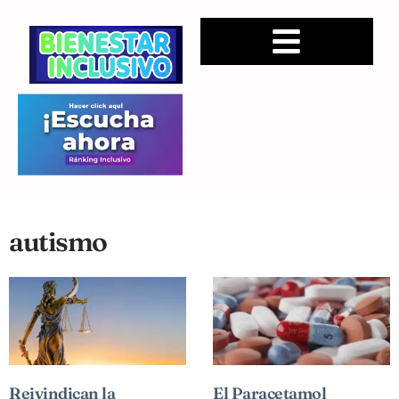
autismo
Reivindican la
El Paracetamol