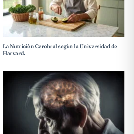
La Nutriciòn Cerebral segùn la Universidad de
Harvard.