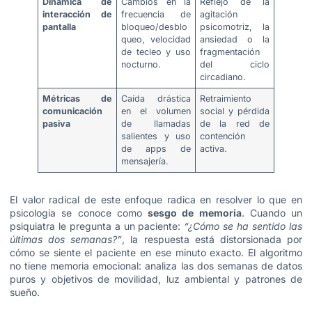
Dinámica de
Cambios en la
Reflejo de la
interacción de
frecuencia de
agitación
pantalla
bloqueo/desblo
psicomotriz, la
queo, velocidad
ansiedad o la
de tecleo y uso
fragmentación
nocturno.
del ciclo
circadiano.
Métricas de
Caída drástica
Retraimiento
comunicación
en el volumen
social y pérdida
pasiva
de llamadas
de la red de
salientes y uso
contención
de apps de
activa.
mensajería.
El valor radical de este enfoque radica en resolver lo que en
psicología se conoce como
sesgo de memoria
. Cuando un
psiquiatra le pregunta a un paciente:
“¿Cómo se ha sentido las
últimas dos semanas?”
, la respuesta está distorsionada por
cómo se siente el paciente en ese minuto exacto. El algoritmo
no tiene memoria emocional: analiza las dos semanas de datos
puros y objetivos de movilidad, luz ambiental y patrones de
sueño.