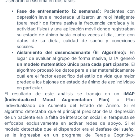
Diseñaron un sistema en dos fases:
Fase de entrenamiento (2 semanas):
Pacientes con
depresión leve a moderada utilizaron un reloj inteligente
(para medir de forma pasiva la frecuencia cardíaca y la
actividad física) y una aplicación móvil donde registraban
su estado de ánimo hasta cuatro veces al día, junto con
datos de su dieta, calidad de sueño y conexiones
sociales.
Aislamiento del desencadenante (El Algoritmo):
En
lugar de evaluar al grupo de forma masiva, la IA generó
un modelo matemático único para cada participante
. El
algoritmo procesó los datos para aislar matemáticamente
cuál era el factor específico del estilo de vida que mejor
predecía los bajones de estado de ánimo de
ese
individuo
en particular.
El resultado de este análisis se tradujo en un
iMAP
(Individualized Mood Augmentation Plan)
o Plan
Individualizado de Aumento del Estado de Ánimo. Si el
algoritmo detectaba que el principal predictor de la depresión
de un paciente era la falta de interacción social, el terapeuta se
enfocaba exclusivamente en activar redes de apoyo. Si el
modelo detectaba que el disparador era el desfase del sueño,
se le ingresaba en un programa de Terapia Cognitivo-