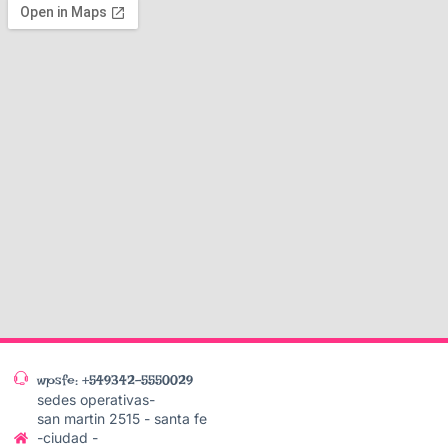
wpsfe: +549342-5550029
sedes operativas-
san martin 2515 - santa fe
-ciudad -