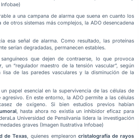
 Infobae)
rable a una campana de alarma que suena en cuanto los
ia de otros sistemas más complejos, la ADO desencadena
ia esa señal de alarma. Como resultado, las proteínas
nte serían degradadas, permanecen estables.
 sanguíneos que dejen de contraerse, lo que provoca
r
, un “regulador maestro de la tensión vascular”, según
ra lisa de las paredes vasculares y la disminución de la
n papel esencial en la supervivencia de las células de
 agresivo. En este entorno, la ADO permite a las células
casez de oxígeno. Si bien estudios previos habían
tumoral
, hasta ahora no existía un inhibidor eficaz para
La Universidad de Pensilvania lidera la investigación
medades graves (Imagen Ilustrativa Infobae)
ad de Texas
, quienes emplearon
cristalografía de rayos