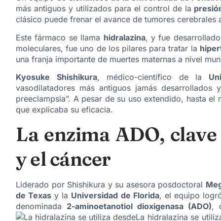
más antiguos y utilizados para el control de la
presión
clásico puede frenar el avance de tumores cerebrales a
Este fármaco se llama
hidralazina
, y fue desarrollad
moleculares, fue uno de los pilares para tratar la
hipe
una franja importante de muertes maternas a nivel mun
Kyosuke Shishikura
, médico-científico de la
Univ
vasodilatadores más antiguos jamás desarrollados y
preeclampsia”. A pesar de su uso extendido, hasta el
que explicaba su eficacia.
La enzima ADO, clave p
y el cáncer
Liderado por Shishikura y su asesora posdoctoral
Meg
de Texas
y la
Universidad de Florida
, el equipo logr
denominada
2-aminoetanotiol dioxigenasa (ADO)
, 
La hidralazina se utili