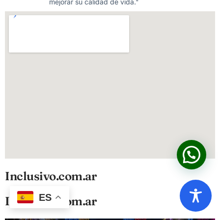
mejorar su calidad de vida."
Inclusivo.com.ar
ES
Inclusivo.com.ar