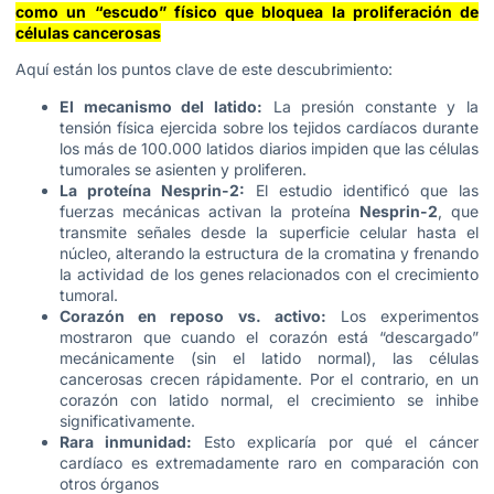
como un “escudo” físico que bloquea la proliferación de
células cancerosas
Aquí están los puntos clave de este descubrimiento:
El mecanismo del latido:
La presión constante y la
tensión física ejercida sobre los tejidos cardíacos durante
los más de 100.000 latidos diarios impiden que las células
tumorales se asienten y proliferen.
La proteína Nesprin-2:
El estudio identificó que las
fuerzas mecánicas activan la proteína
Nesprin-2
, que
transmite señales desde la superficie celular hasta el
núcleo, alterando la estructura de la cromatina y frenando
la actividad de los genes relacionados con el crecimiento
tumoral.
Corazón en reposo vs. activo:
Los experimentos
mostraron que cuando el corazón está “descargado”
mecánicamente (sin el latido normal), las células
cancerosas crecen rápidamente. Por el contrario, en un
corazón con latido normal, el crecimiento se inhibe
significativamente.
Rara inmunidad:
Esto explicaría por qué el cáncer
cardíaco es extremadamente raro en comparación con
otros órganos