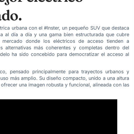
ado.
ctrica urbana
con el #Inster, un pequeño SUV que destaca
da al día a día y una gama bien estructurada que cubre
n mercado donde los eléctricos de acceso tienden a
s alternativas más coherentes y completas dentro del
elo ha sido concebido para democratizar el acceso al
co, pensado principalmente para trayectos urbanos y
 uso más amplio. Su diseño compacto, unido a una altura
 ofrecer una imagen robusta y funcional, alineada con las