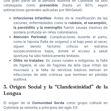
Una gran parte de la pérdida auditiva en Colombia ha sido
catalogada como
prevenible
(hasta un 60% según
estimaciones generales aplicadas por MinSalud):
Infecciones Infantiles:
Antes de la masificación de las
vacunas, enfermedades como la
rubéola, el sarampión,
la parotiditis y la meningitis
fueron causas masivas de
sordera profunda en niños colombianos.
Atención Perinatal:
Complicaciones durante el parto,
como la hipoxia (falta de oxígeno) o el bajo peso al nacer,
siguen siendo factores críticos en estratos
socioeconómicos bajos, donde el acceso a salud
oportuna ha sido históricamente limitado.
Otitis no tratadas:
En zonas rurales e indígenas, la falta
de higiene, el uso de fogones de leña (que irritan las
mucosas) y la falta de servicios básicos derivan en
infecciones de oído crónicas que terminan en pérdida
auditiva.
3. Origen Social y la “Clandestinidad” de la
Lengua
El origen de la
Comunidad Sorda
como grupo cultural en
Colombia se remonta a principios del siglo XX: