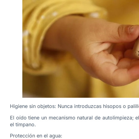
Higiene sin objetos: Nunca introduzcas hisopos o palill
El oído tiene un mecanismo natural de autolimpieza; 
el tímpano.
Protección en el agua: