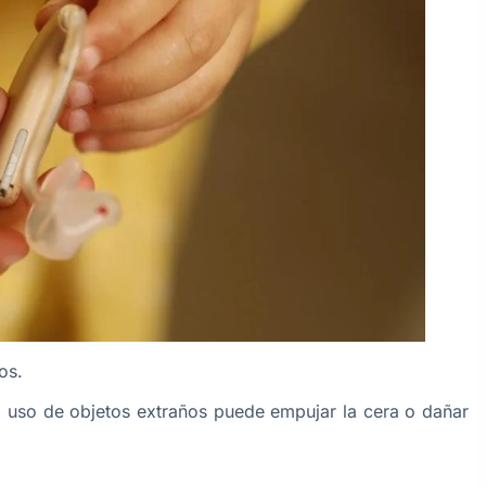
os.
el uso de objetos extraños puede empujar la cera o dañar