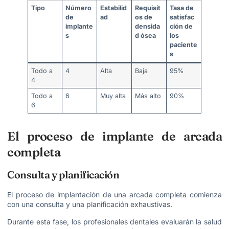
Tipo
Número
Estabilid
Requisit
Tasa de
de
ad
os de
satisfac
implante
densida
ción de
s
d ósea
los
paciente
s
Todo a
4
Alta
Baja
95%
4
Todo a
6
Muy alta
Más alto
90%
6
El proceso de implante de arcada
completa
Consulta y planificación
El proceso de implantación de una arcada completa comienza
con una consulta y una planificación exhaustivas.
Durante esta fase, los profesionales dentales evaluarán la salud