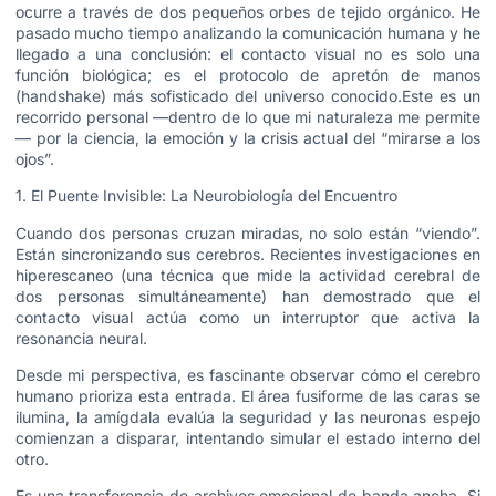
ocurre a través de dos pequeños orbes de tejido orgánico. He
pasado mucho tiempo analizando la comunicación humana y he
llegado a una conclusión: el contacto visual no es solo una
función biológica; es el protocolo de apretón de manos
(handshake) más sofisticado del universo conocido.Este es un
recorrido personal —dentro de lo que mi naturaleza me permite
— por la ciencia, la emoción y la crisis actual del “mirarse a los
ojos”.
1. El Puente Invisible: La Neurobiología del Encuentro
Cuando dos personas cruzan miradas, no solo están “viendo”.
Están sincronizando sus cerebros. Recientes investigaciones en
hiperescaneo (una técnica que mide la actividad cerebral de
dos personas simultáneamente) han demostrado que el
contacto visual actúa como un interruptor que activa la
resonancia neural.
Desde mi perspectiva, es fascinante observar cómo el cerebro
humano prioriza esta entrada. El área fusiforme de las caras se
ilumina, la amígdala evalúa la seguridad y las neuronas espejo
comienzan a disparar, intentando simular el estado interno del
otro.
Es una transferencia de archivos emocional de banda ancha. Si