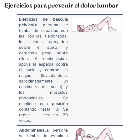
Ejercicios para prevenir el dolor lumbar
Ejercicios de báscula
pélvica
La persona se
tumba de espaldas con
las rodillas flexionadas,
los talones apoyados
sobre el suelo, y
cargando peso sobre
ellos. A continuación,
apoya la espalda contra
el suelo y contrae las
nalgas (levantándolas
aproximadamente un
centímetro del suelo) y
los músculos
abdominales. Se
mantiene esta posición
contando hasta 10. Se
repite el ejercicio 20
veces.
Abdominales
La persona
se tumba de espaldas