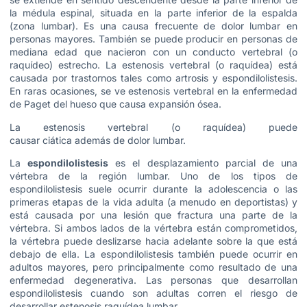
la médula espinal, situada en la parte inferior de la espalda
(zona lumbar). Es una causa frecuente de dolor lumbar en
personas mayores. También se puede producir en personas de
mediana edad que nacieron con un conducto vertebral (o
raquídeo) estrecho. La estenosis vertebral (o raquídea) está
causada por trastornos tales como artrosis y espondilolistesis.
En raras ocasiones, se ve estenosis vertebral en la enfermedad
de Paget del hueso que causa expansión ósea.
La estenosis vertebral (o raquídea) puede
causar ciática además de dolor lumbar.
La
espondilolistesis
es el desplazamiento parcial de una
vértebra de la región lumbar. Uno de los tipos de
espondilolistesis suele ocurrir durante la adolescencia o las
primeras etapas de la vida adulta (a menudo en deportistas) y
está causada por una lesión que fractura una parte de la
vértebra. Si ambos lados de la vértebra están comprometidos,
la vértebra puede deslizarse hacia adelante sobre la que está
debajo de ella. La espondilolistesis también puede ocurrir en
adultos mayores, pero principalmente como resultado de una
enfermedad degenerativa. Las personas que desarrollan
espondilolistesis cuando son adultas corren el riesgo de
desarrollar estenosis raquídea lumbar.