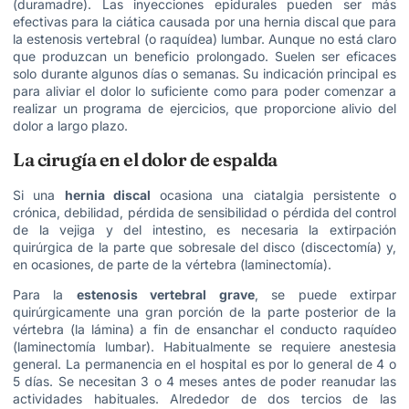
(duramadre). Las inyecciones epidurales pueden ser más
efectivas para la ciática causada por una hernia discal que para
la estenosis vertebral (o raquídea) lumbar. Aunque no está claro
que produzcan un beneficio prolongado. Suelen ser eficaces
solo durante algunos días o semanas. Su indicación principal es
para aliviar el dolor lo suficiente como para poder comenzar a
realizar un programa de ejercicios, que proporcione alivio del
dolor a largo plazo.
La cirugía en el dolor de espalda
Si una
hernia discal
ocasiona una ciatalgia persistente o
crónica, debilidad, pérdida de sensibilidad o pérdida del control
de la vejiga y del intestino, es necesaria la extirpación
quirúrgica de la parte que sobresale del disco (discectomía) y,
en ocasiones, de parte de la vértebra (laminectomía).
Para la
estenosis vertebral grave
, se puede extirpar
quirúrgicamente una gran porción de la parte posterior de la
vértebra (la lámina) a fin de ensanchar el conducto raquídeo
(laminectomía lumbar). Habitualmente se requiere anestesia
general. La permanencia en el hospital es por lo general de 4 o
5 días. Se necesitan 3 o 4 meses antes de poder reanudar las
actividades habituales. Alrededor de dos tercios de las