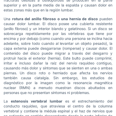
fracturas debidas a osteoporosis se producen en la parte
superior y en la parte media de la espalda y causan dolor en
estas zonas más que en la región lumbar.
Una
rotura del anillo fibroso o una hernia de disco
pueden
causar dolor lumbar. El disco posee una cubierta resistente
(anillo fibroso) y un interior blando y gelatinoso. Si un disco se
sobrecarga repetidamente por las vértebras que tiene por
encima y por debajo (como cuando una persona se inclina hacia
adelante, sobre todo cuando al levantar un objeto pesado), la
capa externa puede desgarrarse (romperse) y causar dolor. El
contenido del disco puede migrar a través del desgarro y
protruir hacia el exterior (hernia). Este bulto puede comprimir,
irritar e incluso dañar la raíz del nervio raquídeo contiguo,
causando más dolor y síntomas que se sienten en una o ambas
piernas. Un disco roto o herniado que afecta los nervios
también causa ciatalgia. Sin embargo, los estudios de
diagnóstico por la imagen como la resonancia magnética
nuclear (RMN) a menudo muestran discos abultados en
personas que no presentan síntomas ni problemas.
La
estenosis vertebral lumbar
es el estrechamiento del
conducto raquídeo, que atraviesa el centro de la columna
vertebral y contiene la médula espinal y el haz de nervios que
se extiende en sentido descendente desde la parte inferior de