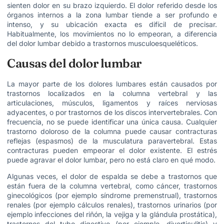
sienten dolor en su brazo izquierdo. El dolor referido desde los
órganos internos a la zona lumbar tiende a ser profundo e
intenso, y su ubicación exacta es difícil de precisar.
Habitualmente, los movimientos no lo empeoran, a diferencia
del dolor lumbar debido a trastornos musculoesqueléticos.
Causas del dolor lumbar
La mayor parte de los dolores lumbares están causados por
trastornos localizados en la columna vertebral y las
articulaciones, músculos, ligamentos y raíces nerviosas
adyacentes, o por trastornos de los discos intervertebrales. Con
frecuencia, no se puede identificar una única causa. Cualquier
trastorno doloroso de la columna puede causar contracturas
reflejas (espasmos) de la musculatura paravertebral. Estas
contracturas pueden empeorar el dolor existente. El estrés
puede agravar el dolor lumbar, pero no está claro en qué modo.
Algunas veces, el dolor de espalda se debe a trastornos que
están fuera de la columna vertebral, como cáncer, trastornos
ginecológicos (por ejemplo síndrome premenstrual), trastornos
renales (por ejemplo cálculos renales), trastornos urinarios (por
ejemplo infecciones del riñón, la vejiga y la glándula prostática),
trastornos del tubo digestivo (por ejemplo, diverticulitis) y