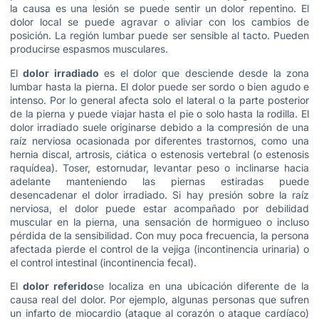
la causa es una lesión se puede sentir un dolor repentino. El
dolor local se puede agravar o aliviar con los cambios de
posición. La región lumbar puede ser sensible al tacto. Pueden
producirse espasmos musculares.
El
dolor irradiado
es el dolor que desciende desde la zona
lumbar hasta la pierna. El dolor puede ser sordo o bien agudo e
intenso. Por lo general afecta solo el lateral o la parte posterior
de la pierna y puede viajar hasta el pie o solo hasta la rodilla. El
dolor irradiado suele originarse debido a la compresión de una
raíz nerviosa ocasionada por diferentes trastornos, como una
hernia discal, artrosis, ciática o estenosis vertebral (o estenosis
raquídea). Toser, estornudar, levantar peso o inclinarse hacia
adelante manteniendo las piernas estiradas puede
desencadenar el dolor irradiado. Si hay presión sobre la raíz
nerviosa, el dolor puede estar acompañado por debilidad
muscular en la pierna, una sensación de hormigueo o incluso
pérdida de la sensibilidad. Con muy poca frecuencia, la persona
afectada pierde el control de la vejiga (incontinencia urinaria) o
el control intestinal (incontinencia fecal).
El
dolor referido
se localiza en una ubicación diferente de la
causa real del dolor. Por ejemplo, algunas personas que sufren
un infarto de miocardio (ataque al corazón o ataque cardíaco)