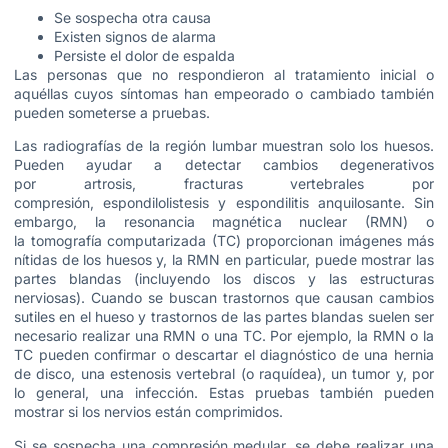
Se sospecha otra causa
Existen signos de alarma
Persiste el dolor de espalda
Las personas que no respondieron al tratamiento inicial o
aquéllas cuyos síntomas han empeorado o cambiado también
pueden someterse a pruebas.
Las radiografías de la región lumbar muestran solo los huesos.
Pueden ayudar a detectar cambios degenerativos
por artrosis, fracturas vertebrales por
compresión, espondilolistesis y espondilitis anquilosante. Sin
embargo, la resonancia magnética nuclear (RMN) o
la tomografía computarizada (TC) proporcionan imágenes más
nítidas de los huesos y, la RMN en particular, puede mostrar las
partes blandas (incluyendo los discos y las estructuras
nerviosas). Cuando se buscan trastornos que causan cambios
sutiles en el hueso y trastornos de las partes blandas suelen ser
necesario realizar una RMN o una TC. Por ejemplo, la RMN o la
TC pueden confirmar o descartar el diagnóstico de una hernia
de disco, una estenosis vertebral (o raquídea), un tumor y, por
lo general, una infección. Estas pruebas también pueden
mostrar si los nervios están comprimidos.
Si se sospecha una compresión medular, se debe realizar una