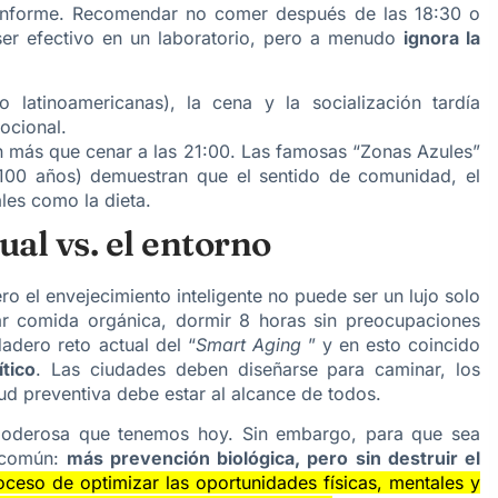
informe. Recomendar no comer después de las 18:30 o
ser efectivo en un laboratorio, pero a menudo
ignora la
latinoamericanas), la cena y la socialización tardía
ocional.
cen más que cenar a las 21:00. Las famosas “Zonas Azules”
100 años) demuestran que el sentido de comunidad, el
les como la dieta.
ual vs. el entorno
o el envejecimiento inteligente no puede ser un lujo solo
ar comida orgánica, dormir 8 horas sin preocupaciones
dadero reto actual del “
Smart Aging
” y en esto coincido
ítico
. Las ciudades deben diseñarse para caminar, los
ud preventiva debe estar al alcance de todos.
s poderosa que tenemos hoy. Sin embargo, para que sea
o común:
más prevención biológica, pero sin destruir el
oceso de optimizar las oportunidades físicas, mentales y