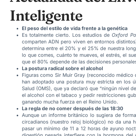
Inteligente
El peso del estilo de vida frente a la genética
Es totalmente cierto. Los estudios de
Oxford Po
comparten ADN pero viven en entornos distintos
determina entre el 20% y el 25% de nuestra lon
lo que comes, cuánto te mueves, el estrés, el sue
que el 80% depende de las decisiones personales 
La postura radical sobre el alcohol
Figuras como Sir Muir Gray (reconocido médico de
han adoptado una postura muy estricta en los úl
Salud (OMS), que ya declaró que “ningún nivel d
el alcohol con el tabaco y pedir restricciones gu
ganando mucha fuerza en el Reino Unido.
La regla de no comer después de las 18:30
Aunque un informe británico lo sugiera de forma 
circadianos (nuestro reloj biológico) no da una h
pasar un mínimo de 11 a 12 horas de ayuno noc
digestión pesada interfiere con la hormona del 