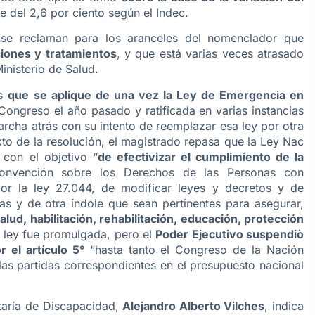
ue del 2,6 por ciento según el Indec.
 se reclaman para los aranceles del nomenclador que
iones y tratamientos
, y que está varias veces atrasado
inisterio de Salud.
es
que se aplique de una vez la Ley de Emergencia en
ongreso el año pasado y ratificada en varias instancias
archa atrás con su intento de reemplazar esa ley por otra
xto de la resolución, el magistrado repasa que la Ley Nac
 con el objetivo “
de efectivizar el cumplimiento de la
nvención sobre los Derechos de las Personas con
por la ley 27.044, de modificar leyes y decretos y de
ivas y de otra índole que sean pertinentes para asegurar,
lud, habilitación, rehabilitación, educación, protección
a ley fue promulgada, pero el
Poder Ejecutivo suspendiò
 el artículo 5°
“hasta tanto el Congreso de la Nación
 las partidas correspondientes en el presupuesto nacional
etaría de Discapacidad,
Alejandro Alberto Vilches
, indica