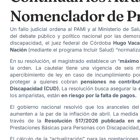
Nomenclador de Pr
Un fallo judicial ordena al PAMI y al Ministerio de S
del debate público y político nacional por las demo
discapacidad, el juez federal de Córdoba
Hugo Vaca 
Nación
(mediante el programa Incluir Salud) “normaliz
En su resolución, el magistrado establece un “
máximo 
la orden. La cautelar tiene una vigencia de seis 
apercibimiento de ley en caso de incumplimiento por
proteger a quienes cobran
pensiones no contribu
Discapacidad (CUD).
La resolución busca asegurar la
los amparistas, están
en riesgo por la falta de pagos.
El gobierno nacional resolvió que los aranceles del
aumenten a la par de la inflación de abril. La medid
través de la
Resolución 517/2026 publicada en el
Prestaciones Básicas para Personas con Discapacidad
El cálculo de la “actualización” para las prestacione