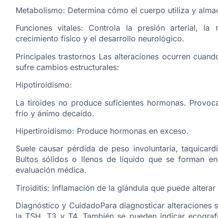
Metabolismo: Determina cómo el cuerpo utiliza y almac
Funciones vitales: Controla la presión arterial, la 
crecimiento físico y el desarrollo neurológico.
Principales trastornos Las alteraciones ocurren cu
sufre cambios estructurales:
Hipotiroidismo:
La tiroides no produce suficientes hormonas. Provoca
frío y ánimo decaído.
Hipertiroidismo: Produce hormonas en exceso.
Suele causar pérdida de peso involuntaria, taquicard
Bultos sólidos o llenos de líquido que se forman en
evaluación médica.
Tiroiditis: Inflamación de la glándula que puede alter
Diagnóstico y CuidadoPara diagnosticar alteraciones 
la TSH, T3 y T4. También se pueden indicar ecograf