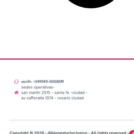
wpsfe: +549342-5550029
sedes operativas-
san martin 2515 - santa fe -ciudad -
av cafferatta 1074 - rosario ciudad
Copyright © 2026 - @bienestarinclusivo - All rights reserved -