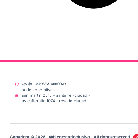
wpsfe: +549342-5550029
sedes operativas-
san martin 2515 - santa fe -ciudad -
av cafferatta 1074 - rosario ciudad
Copyright © 2026 - @bienestarinclusivo - All rights reserved -