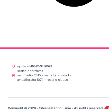
wpsfe: +549342-5550029
sedes operativas-
san martin 2515 - santa fe -ciudad -
av cafferatta 1074 - rosario ciudad
Copyright © 2026 - @bienestarinclusivo - All rights reserved -