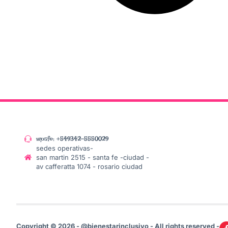
wpsfe: +549342-5550029
sedes operativas-
san martin 2515 - santa fe -ciudad -
av cafferatta 1074 - rosario ciudad
Copyright © 2026 - @bienestarinclusivo - All rights reserved -