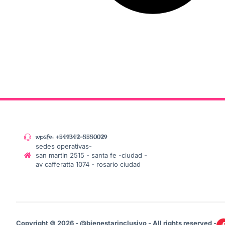
wpsfe: +549342-5550029
sedes operativas-
san martin 2515 - santa fe -ciudad -
av cafferatta 1074 - rosario ciudad
Copyright © 2026 - @bienestarinclusivo - All rights reserved -