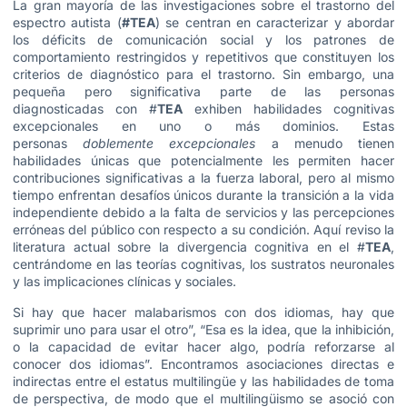
La gran mayoría de las investigaciones sobre el trastorno del
espectro autista (
#TEA
) se centran en caracterizar y abordar
los déficits de comunicación social y los patrones de
comportamiento restringidos y repetitivos que constituyen los
criterios de diagnóstico para el trastorno. Sin embargo, una
pequeña pero significativa parte de las personas
diagnosticadas con #
TEA
exhiben habilidades cognitivas
excepcionales en uno o más dominios. Estas
personas
doblemente excepcionales
a menudo tienen
habilidades únicas que potencialmente les permiten hacer
contribuciones significativas a la fuerza laboral, pero al mismo
tiempo enfrentan desafíos únicos durante la transición a la vida
independiente debido a la falta de servicios y las percepciones
erróneas del público con respecto a su condición. Aquí reviso la
literatura actual sobre la divergencia cognitiva en el #
TEA
,
centrándome en las teorías cognitivas, los sustratos neuronales
y las implicaciones clínicas y sociales.
Si hay que hacer malabarismos con dos idiomas, hay que
suprimir uno para usar el otro”, “Esa es la idea, que la inhibición,
o la capacidad de evitar hacer algo, podría reforzarse al
conocer dos idiomas”. Encontramos asociaciones directas e
indirectas entre el estatus multilingüe y las habilidades de toma
de perspectiva, de modo que el multilingüismo se asoció con