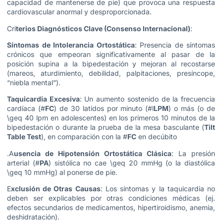
capacidad de mantenerse de pie) que provoca una respuesta
cardiovascular anormal y desproporcionada.
Cri
terios Diagnósticos Clave (Consenso Internacional)
:
Síntomas de Intolerancia Ortostática
: Presencia de síntomas
crónicos que empeoran significativamente al pasar de la
posición supina a la bipedestación y mejoran al recostarse
(mareos, aturdimiento, debilidad, palpitaciones, presíncope,
“niebla mental”).
Taquicardia Excesiva
: Un aumento sostenido de la frecuencia
cardíaca (#
FC
) de 30 latidos por minuto (#l
LPM
) o más (o de
\geq 40 lpm en adolescentes) en los primeros 10 minutos de la
bipedestación o durante la prueba de la mesa basculante (
Tilt
Table Test
), en comparación con la #
FC
en decúbito
.A
usencia de Hipotensión Ortostática Clásica
: La presión
arterial (#
PA
) sistólica no cae \geq 20 mmHg (o la diastólica
\geq 10 mmHg) al ponerse de pie.
E
xclusión de Otras Causas
: Los síntomas y la taquicardia no
deben ser explicables por otras condiciones médicas (ej.
efectos secundarios de medicamentos, hipertiroidismo, anemia,
deshidratación).