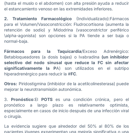
(hasta el muslo o el abdomen) con alta presión ayuda a reducir
el estancamiento venoso en las extremidades inferiores.
2. Tratamiento Farmacológico
(Individualizado):Fármacos
para el Volumen/Vasoconstricción: Fludrocortisona (aumenta la
retención de sodio) y Midodrina (vasoconstrictor periférico
\alpha-agonista) son opciones si la PA tiende a ser baja o
normal-baja.
Fármacos para la Taquicardia
/Exceso Adrenérgico:
Betabloqueadores (a dosis bajas) o Ivabradina
(un inhibidor
selectivo del nodo sinusal que reduce la FC sin afectar
significativamente la P
A) son utilizados en el subtipo
hiperadrenérgico para reducir la #
FC
.
Otros:
Piridostigmina (inhibidor de la acetilcolinesterasa) puede
mejorar la neurotransmisión autonómica.
3.
Pronóstico
:El
POTS
es una condición crónica, pero el
pronóstico a largo plazo es relativamente optimista,
especialmente en casos de inicio después de una infección viral
o cirugía.
La evidencia sugiere que alrededor del 50% al 80% de los
pacientes jóvenes experimentan una mejoría significativa o una