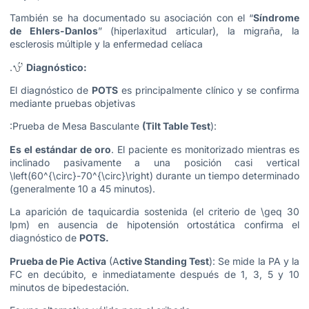
También se ha documentado su asociación con el “
Síndrome
de Ehlers-Danlos
” (hiperlaxitud articular), la migraña, la
esclerosis múltiple y la enfermedad celíaca
.
Diagnóstico:
El diagnóstico de
POTS
es principalmente clínico y se confirma
mediante pruebas objetivas
:Prueba de Mesa Basculante
(Tilt Table Test
):
Es el estándar de oro
. El paciente es monitorizado mientras es
inclinado pasivamente a una posición casi vertical
\left(60^{\circ}-70^{\circ}\right) durante un tiempo determinado
(generalmente 10 a 45 minutos).
La aparición de taquicardia sostenida (el criterio de \geq 30
lpm) en ausencia de hipotensión ortostática confirma el
diagnóstico de
POTS.
Prueba de Pie Activa
(A
ctive Standing Test
): Se mide la PA y la
FC en decúbito, e inmediatamente después de 1, 3, 5 y 10
minutos de bipedestación.