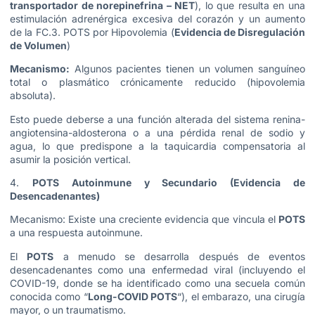
transportador de norepinefrina – NET
), lo que resulta en una
estimulación adrenérgica excesiva del corazón y un aumento
de la FC.3. POTS por Hipovolemia (
Evidencia de Disregulación
de Volumen
)
Mecanismo:
Algunos pacientes tienen un volumen sanguíneo
total o plasmático crónicamente reducido (hipovolemia
absoluta).
Esto puede deberse a una función alterada del sistema renina-
angiotensina-aldosterona o a una pérdida renal de sodio y
agua, lo que predispone a la taquicardia compensatoria al
asumir la posición vertical.
4.
POTS Autoinmune y Secundario (Evidencia de
Desencadenantes)
Mecanismo: Existe una creciente evidencia que vincula el
POTS
a una respuesta autoinmune.
El
POTS
a menudo se desarrolla después de eventos
desencadenantes como una enfermedad viral (incluyendo el
COVID-19, donde se ha identificado como una secuela común
conocida como “
Long-COVID POTS
“), el embarazo, una cirugía
mayor, o un traumatismo.