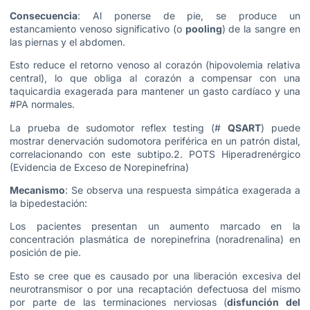
Consecuencia
: Al ponerse de pie, se produce un
estancamiento venoso significativo (o
pooling
) de la sangre en
las piernas y el abdomen.
Esto reduce el retorno venoso al corazón (hipovolemia relativa
central), lo que obliga al corazón a compensar con una
taquicardia exagerada para mantener un gasto cardíaco y una
#PA normales.
La prueba de sudomotor reflex testing (#
QSART
) puede
mostrar denervación sudomotora periférica en un patrón distal,
correlacionando con este subtipo.2. POTS Hiperadrenérgico
(Evidencia de Exceso de Norepinefrina)
Mecanismo
: Se observa una respuesta simpática exagerada a
la bipedestación:
Los pacientes presentan un aumento marcado en la
concentración plasmática de norepinefrina (noradrenalina) en
posición de pie.
Esto se cree que es causado por una liberación excesiva del
neurotransmisor o por una recaptación defectuosa del mismo
por parte de las terminaciones nerviosas (
disfunción del