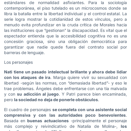
estándares de normalidad asfixiantes. Para la sociología
contemporánea, el piso tutelado es un microcosmos donde se
libra la batalla entre la libertad individual y el control estatal. La
serie logra mostrar la cotidianidad de estos vínculos, pero a
menudo evita profundizar en la cruda crítica de Morales hacia
las instituciones que “gestionan” la discapacidad. Es vital que el
espectador entienda que la accesibilidad cognitiva no es una
concesión graciosa, sino una obligación democrática para
garantizar que nadie quede fuera del contrato social por
barreras de lenguaje.
Los personajes
Nati tiene un pasado intelectual brillante y ahora debe lidiar
con los ataques de ira
. Marga quiere vivir su sexualidad con
libertad -según las normas, con “demasiada libertad”- y eso le
trae problemas. Ángeles debe enfrentarse con una tía malvada
y con
su adicción al juego
. Y Patri parece bien encaminada,
pero
la sociedad no deja de ponerle obstáculos
.
El cuadro de personajes
se completa con una asistente social
comprensiva y con las autoridades poco benevolentes
.
Basada en
buenas actuaciones
-principalmente el personaje
más complejo y reivindicativo de Natalia de Molina-,
los