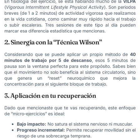
En fisiología del ejercicio, se está hablando mucho de la
VILPA
(
Vigorous Intermittent Lifestyle Physical Activity
).
Son periodos
breves (de 1 a 2 minutos) de actividad vigorosa que realizamos
en la vida cotidiana, como caminar muy rápido hacia el trabajo
o subir escaleras. Tres sesiones de este tipo al día pueden
marcar esa diferencia estadística que mencionas.
2. Sinergia con la “Técnica Wilson”
Considerando que se puede aplicar un propio método de
40
minutos de trabajo por 5 de descanso
, esos 5 minutos de
pausa son la ventana perfecta para este propósito. Sabes bien
que el movimiento no solo beneficia al sistema circulatorio, sino
que genera un “reset” neuroquímico que mejora la
concentración para el siguiente bloque de trabajo.
3. Aplicación en tu recuperación
Dado que mencionaste que te vas recuperando, este enfoque
de “micro-ejercicios” es ideal:
Bajo impacto:
No satura el sistema nervioso ni muscular.
Progreso incremental:
Permite recuperar movilidad sin el
riesgo de una sobrecarga temprana.