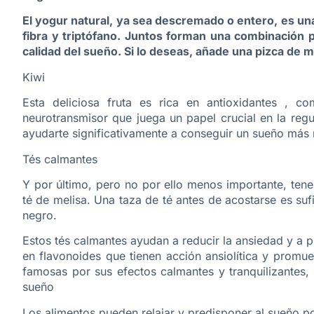
El yogur natural, ya sea descremado o entero, es una
fibra y triptófano. Juntos forman una combinación p
calidad del sueño. Si lo deseas, añade una pizca de m
Kiwi
Esta deliciosa fruta es rica en antioxidantes , c
neurotransmisor que juega un papel crucial en la reg
ayudarte significativamente a conseguir un sueño más
Tés calmantes
Y por último, pero no por ello menos importante, tene
té de melisa. Una taza de té antes de acostarse es sufi
negro.
Estos tés calmantes ayudan a reducir la ansiedad y a p
en flavonoides que tienen acción ansiolítica y promue
famosas por sus efectos calmantes y tranquilizantes, 
sueño
Los alimentos pueden relajar y predisponer al sueño 