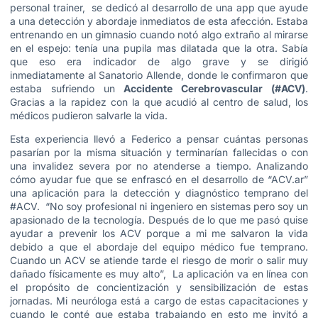
personal trainer, se dedicó al desarrollo de una app que ayude
a una detección y abordaje inmediatos de esta afección. Estaba
entrenando en un gimnasio cuando notó algo extraño al mirarse
en el espejo: tenía una pupila mas dilatada que la otra. Sabía
que eso era indicador de algo grave y se dirigió
inmediatamente al Sanatorio Allende, donde le confirmaron que
estaba sufriendo un
Accidente Cerebrovascular (#ACV)
.
Gracias a la rapidez con la que acudió al centro de salud, los
médicos pudieron salvarle la vida.
Esta experiencia llevó a Federico a pensar cuántas personas
pasarían por la misma situación y terminarían fallecidas o con
una invalidez severa por no atenderse a tiempo. Analizando
cómo ayudar fue que se enfrascó en el desarrollo de “ACV.ar”
una aplicación para la detección y diagnóstico temprano del
#ACV.
“No soy profesional ni ingeniero en sistemas pero soy un
apasionado de la tecnología. Después de lo que me pasó quise
ayudar a prevenir los ACV porque a mi me salvaron la vida
debido a que el abordaje del equipo médico fue temprano.
Cuando un ACV se atiende tarde el riesgo de morir o salir muy
dañado físicamente es muy alto”, La aplicación va en línea con
el propósito de concientización y sensibilización de estas
jornadas. Mi neuróloga está a cargo de estas capacitaciones y
cuando le conté que estaba trabajando en esto me invitó a