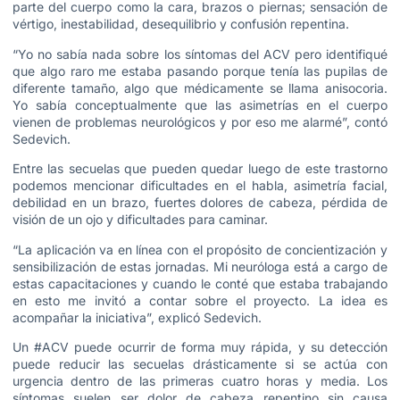
parte del cuerpo como la cara, brazos o piernas; sensación de
vértigo, inestabilidad, desequilibrio y confusión repentina.
“Yo no sabía nada sobre los síntomas del ACV pero identifiqué
que algo raro me estaba pasando porque tenía las pupilas de
diferente tamaño, algo que médicamente se llama anisocoria.
Yo sabía conceptualmente que las asimetrías en el cuerpo
vienen de problemas neurológicos y por eso me alarmé”, contó
Sedevich.
Entre las secuelas que pueden quedar luego de este trastorno
podemos mencionar dificultades en el habla, asimetría facial,
debilidad en un brazo, fuertes dolores de cabeza, pérdida de
visión de un ojo y dificultades para caminar.
“La aplicación va en línea con el propósito de concientización y
sensibilización de estas jornadas. Mi neuróloga está a cargo de
estas capacitaciones y cuando le conté que estaba trabajando
en esto me invitó a contar sobre el proyecto. La idea es
acompañar la iniciativa”, explicó Sedevich.
Un #ACV puede ocurrir de forma muy rápida, y su detección
puede reducir las secuelas drásticamente si se actúa con
urgencia dentro de las primeras cuatro horas y media. Los
síntomas suelen ser dolor de cabeza repentino sin causa