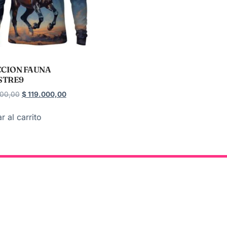
CION FAUNA
STRE9
00,00
$
119.000,00
r al carrito