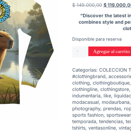
$
149.000,00
$
119.000,0
“Discover the latest 
combines style and per
clo
Disponible para reserva
Agregar al carrito
Categorías:
COLECCION 
#clothingbrand
,
accessori
clothing
,
clothingboutique
clothingline
,
clothingstore
indumentaria
,
like
,
liquida
modacasual
,
modaurbana
photography
,
prendas
,
ro
sports fashion
,
sportswear
temporada
,
tendencias
,
tex
tshirts
,
ventasonline
,
vinta