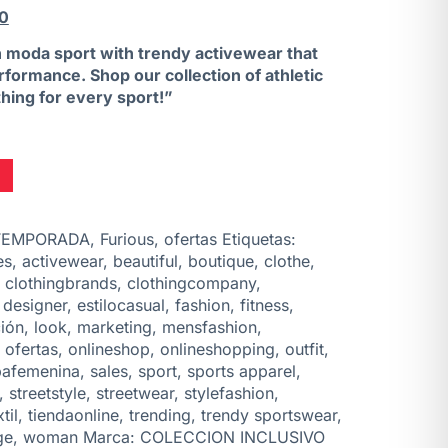
0
in moda sport with trendy activewear that
formance. Shop our collection of athletic
thing for every sport!”
TEMPORADA
,
Furious
,
ofertas
Etiquetas:
es
,
activewear
,
beautiful
,
boutique
,
clothe
,
,
clothingbrands
,
clothingcompany
,
,
designer
,
estilocasual
,
fashion
,
fitness
,
ción
,
look
,
marketing
,
mensfashion
,
,
ofertas
,
onlineshop
,
onlineshopping
,
outfit
,
pafemenina
,
sales
,
sport
,
sports apparel
,
,
streetstyle
,
streetwear
,
stylefashion
,
til
,
tiendaonline
,
trending
,
trendy sportswear
,
ge
,
woman
Marca:
COLECCION INCLUSIVO