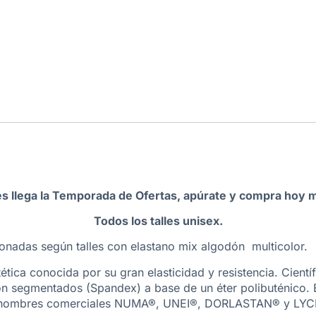
s llega la Temporada de Ofertas, apúrate y compra hoy m
Todos los talles unisex.
nadas según talles con elastano mix algodón multicolor.
tética conocida por su gran elasticidad y resistencia. Cien
 segmentados (Spandex) a base de un éter polibuténico. El
 los nombres comerciales NUMA®, UNEI®, DORLASTAN® y LYCR