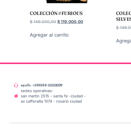
COLECCIÓN #FURIOUS
COLEC
SILVE
$
149.000,00
$
119.000,00
$
149.0
Agregar al carrito
Agrega
wpsfe: +549342-5550029
sedes operativas-
san martin 2515 - santa fe -ciudad -
av cafferatta 1074 - rosario ciudad