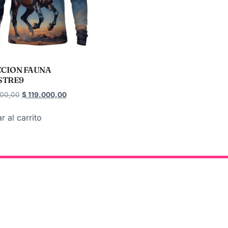
CION FAUNA
STRE9
00,00
$
119.000,00
r al carrito