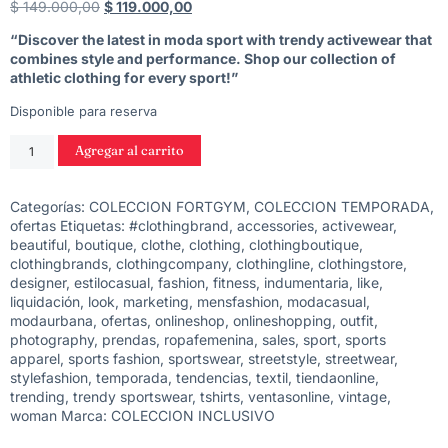
$
149.000,00
$
119.000,00
“Discover the latest in moda sport with trendy activewear that
combines style and performance. Shop our collection of
athletic clothing for every sport!”
Disponible para reserva
Agregar al carrito
Categorías:
COLECCION FORTGYM
,
COLECCION TEMPORADA
,
ofertas
Etiquetas:
#clothingbrand
,
accessories
,
activewear
,
beautiful
,
boutique
,
clothe
,
clothing
,
clothingboutique
,
clothingbrands
,
clothingcompany
,
clothingline
,
clothingstore
,
designer
,
estilocasual
,
fashion
,
fitness
,
indumentaria
,
like
,
liquidación
,
look
,
marketing
,
mensfashion
,
modacasual
,
modaurbana
,
ofertas
,
onlineshop
,
onlineshopping
,
outfit
,
photography
,
prendas
,
ropafemenina
,
sales
,
sport
,
sports
apparel
,
sports fashion
,
sportswear
,
streetstyle
,
streetwear
,
stylefashion
,
temporada
,
tendencias
,
textil
,
tiendaonline
,
trending
,
trendy sportswear
,
tshirts
,
ventasonline
,
vintage
,
woman
Marca:
COLECCION INCLUSIVO