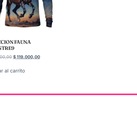
CION FAUNA
STRE9
00,00
$
119.000,00
r al carrito