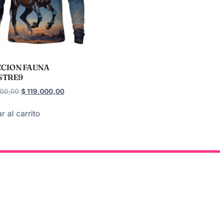
CION FAUNA
STRE9
00,00
$
119.000,00
r al carrito