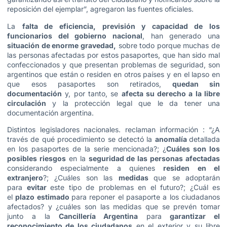
reposición del ejemplar”, agregaron las fuentes oficiales.
La
falta de eficiencia, previsión y capacidad de los
funcionarios del gobierno nacional
, han generado una
situación de enorme gravedad,
sobre todo porque muchas de
las personas afectadas por estos pasaportes, que han sido mal
confeccionados y que presentan problemas de seguridad, son
argentinos que están o residen en otros países y en el lapso en
que esos pasaportes son retirados,
quedan sin
documentación
y, por tanto, se
afecta su derecho a la libre
circulación
y la protección legal que le da tener una
documentación argentina.
Distintos legisladores nacionales. reclaman información : “¿A
través de qué procedimiento se detectó la
anomalía
detallada
en los pasaportes de la serie mencionada?; ¿
Cuáles son los
posibles riesgos
en la
seguridad de las personas afectadas
considerando especialmente a quienes
residen en el
extranjero
?; ¿Cuáles son las
medidas
que se adoptarán
para
evitar
este tipo de problemas en el futuro?; ¿Cuál es
el
plazo estimado
para reponer el pasaporte a los ciudadanos
afectados? y ¿cuáles son las medidas que se prevén tomar
junto a la
Cancillería Argentina
para
garantizar el
reconocimiento de los ciudadanos
en el exterior y su libre