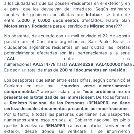
a los ciudadanos que los poseen -residentes en el exterior y en
el país- que los devuelvan de inmediato. Según estimaron
fuentes del gobierno consultadas por
Infobae
, se trata de
entre
5.000 y 6.000 documentos
afectados. Habrá plan
Motosierra
y
Podadora
para el servicio de
Migraciones
???
No obstante, de acuerdo con un mail enviado el 22 de agosto
pasado por el Consulado argentino en San Pablo, Brasil, a
ciudadanos argentinos residentes en esa ciudad, las libretas
potencialmente afectadas son las pertenecientes a la serie
#
AAL
entre sus
numeraciones
AAL314778
hasta
AAL346228
;
AAL400000
hasta
Es decir, un total de más de
200 mil documentos en revisión.
Los pasaportes que están entre estas cifras, según comunicó el
Gobierno en ese mail,
“pueden verse aleatoriamente
comprometidas”
aunque aclaró que
“este problema no se
presenta en la totalidad de las impresiones”.
De todas formas,
el
Registro Nacional de las Personas
(
RENAPER
)
no tiene
certeza de cuáles documentos presentan las imperfecciones
.
Por lo tanto, a todas las personas que tienen sus pasaportes
numerados entre esos grupos, el Gobierno nacional les pidió
que los devuelvan al
RENAPER
o a los consulados, si viven en el
exterior, desde donde se verificará si se imprimieron