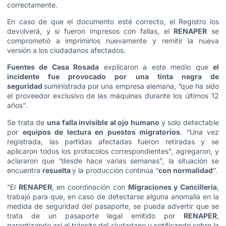
correctamente.
En caso de que el documento esté correcto, el Registro los
devolverá, y si fueron impresos con fallas, el
RENAPER
se
comprometió a imprimirlos nuevamente y remitir la nueva
versión a los ciudadanos afectados.
Fuentes de Casa Rosada
explicaron a este medio que
el
incidente fue provocado por una tinta negra de
seguridad
suministrada por una empresa alemana, “que ha sido
el proveedor exclusivo de las máquinas durante los últimos 12
años”.
Se trata de
una falla invisible al ojo humano
y solo detectable
por
equipos de lectura en puestos migratorios
. “Una vez
registrada, las partidas afectadas fueron retiradas y se
aplicaron todos los protocolos correspondientes”, agregaron, y
aclararon que “desde hace varias semanas”, la situación se
encuentra
resuelta
y la producción continúa “
con normalidad
”.
“El
RENAPER
, en coordinación con
Migraciones y Cancillería
,
trabajó para que, en caso de detectarse alguna anomalía en la
medida de seguridad del pasaporte, se pueda advertir que se
trata de un pasaporte legal emitido por
RENAPER
,
garantizando así el tránsito del ciudadano y notificando sobre la