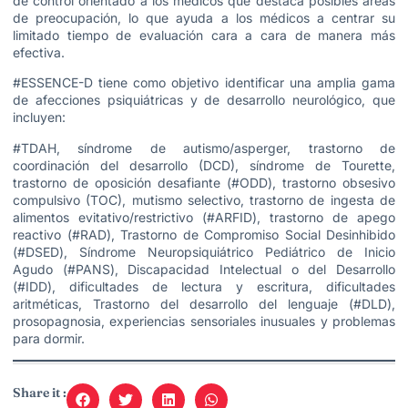
de control orientado a los médicos que destaca posibles áreas
de preocupación, lo que ayuda a los médicos a centrar su
limitado tiempo de evaluación cara a cara de manera más
efectiva.
#ESSENCE-D tiene como objetivo identificar una amplia gama
de afecciones psiquiátricas y de desarrollo neurológico, que
incluyen:
#TDAH, síndrome de autismo/asperger, trastorno de
coordinación del desarrollo (DCD), síndrome de Tourette,
trastorno de oposición desafiante (#ODD), trastorno obsesivo
compulsivo (TOC), mutismo selectivo, trastorno de ingesta de
alimentos evitativo/restrictivo (#ARFID), trastorno de apego
reactivo (#RAD), Trastorno de Compromiso Social Desinhibido
(#DSED), Síndrome Neuropsiquiátrico Pediátrico de Inicio
Agudo (#PANS), Discapacidad Intelectual o del Desarrollo
(#IDD), dificultades de lectura y escritura, dificultades
aritméticas, Trastorno del desarrollo del lenguaje (#DLD),
prosopagnosia, experiencias sensoriales inusuales y problemas
para dormir.
Share it :