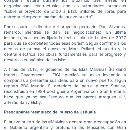
compañía estará durante los próximos tres meses en
negociaciones contractuales con las autoridades británicas
“sobre el proyecto de £100 a £120 millones de libras para
entregar el aspecto ‘marino’ del nuevo puerto”.
Por su parte, el director del proyecto portuario, Paul Silvanus,
remarcó, mientras se dan las negociaciones: “En última
instancia, nos hemos fijado la fecha límite de finales de 2027
para que se completen todas esas obras”. Según confirmó a los
medios de prensa el consejero Mark Pollard, el puerto y la
central eléctrica son obras fundamentales para el progreso y
desarrollo económico de las islas.
A fines de 2018, el gobierno de las Islas Malvinas (Falkland
Islands Government – FIG), publicó un aviso invitando a
compañías a presentar sus ideas para un nuevo puerto, según
reportó BBC Mundo. El deterioro del actual puerto Stanley,
reconstruido en 1984 post guerra Argentina con Gran Bretaña,
hace que ya no sea “seguro que los barcos atraquen allí”,
advirtió Barry Elsby.
Preocupante reemplazo del puerto de Ushuaia
El nuevo puerto de las #Malvinas genera gran preocupación en
el Gobierno argentino y profundiza las tensiones con Gran