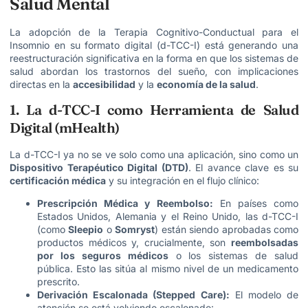
Salud Mental
La adopción de la Terapia Cognitivo-Conductual para el
Insomnio en su formato digital (d-TCC-I) está generando una
reestructuración significativa en la forma en que los sistemas de
salud abordan los trastornos del sueño, con implicaciones
directas en la
accesibilidad
y la
economía de la salud
.
1. La d-TCC-I como Herramienta de Salud
Digital (mHealth)
La d-TCC-I ya no se ve solo como una aplicación, sino como un
Dispositivo Terapéutico Digital (DTD)
. El avance clave es su
certificación médica
y su integración en el flujo clínico:
Prescripción Médica y Reembolso:
En países como
Estados Unidos, Alemania y el Reino Unido, las d-TCC-I
(como
Sleepio
o
Somryst
) están siendo aprobadas como
productos médicos y, crucialmente, son
reembolsadas
por los seguros médicos
o los sistemas de salud
pública. Esto las sitúa al mismo nivel de un medicamento
prescrito.
Derivación Escalonada (Stepped Care):
El modelo de
atención se está volviendo escalonado: