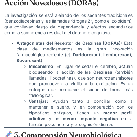
Acción Novedosos (DORAs)
La investigación se está alejando de los sedantes tradicionales
(benzodiacepinas y las llamadas “drogas Z”, como el zolpidem),
que conllevan riesgo de dependencia y efectos secundarios
como la somnolencia residual o el deterioro cognitivo.
Antagonistas del Receptor de Orexinas (DORAs):
Esta
clase de medicamentos es la gran innovación
farmacológica reciente (ej.
Daridorexant, Lemborexant,
Suvorexant
).
Mecanismo:
En lugar de sedar el cerebro, actúan
bloqueando la acción de las
Orexinas
(también
llamadas Hipocretinas), que son neurotransmisores
que promueven la vigilia y la excitación. Es un
enfoque que promueve el sueño de forma más
“fisiológica”.
Ventajas:
Ayudan tanto a conciliar como a
mantener el sueño, y, en comparación con los
hipnóticos antiguos, tienen un
menor perfil
adictivo
y un
menor impacto negativo
en la
función psicomotora y la cognición diurna.
3. Comprensión Neurobiológica