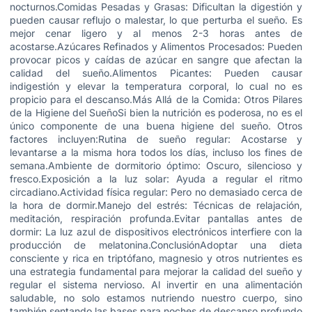
nocturnos.Comidas Pesadas y Grasas: Dificultan la digestión y
pueden causar reflujo o malestar, lo que perturba el sueño. Es
mejor cenar ligero y al menos 2-3 horas antes de
acostarse.Azúcares Refinados y Alimentos Procesados: Pueden
provocar picos y caídas de azúcar en sangre que afectan la
calidad del sueño.Alimentos Picantes: Pueden causar
indigestión y elevar la temperatura corporal, lo cual no es
propicio para el descanso.Más Allá de la Comida: Otros Pilares
de la Higiene del SueñoSi bien la nutrición es poderosa, no es el
único componente de una buena higiene del sueño. Otros
factores incluyen:Rutina de sueño regular: Acostarse y
levantarse a la misma hora todos los días, incluso los fines de
semana.Ambiente de dormitorio óptimo: Oscuro, silencioso y
fresco.Exposición a la luz solar: Ayuda a regular el ritmo
circadiano.Actividad física regular: Pero no demasiado cerca de
la hora de dormir.Manejo del estrés: Técnicas de relajación,
meditación, respiración profunda.Evitar pantallas antes de
dormir: La luz azul de dispositivos electrónicos interfiere con la
producción de melatonina.ConclusiónAdoptar una dieta
consciente y rica en triptófano, magnesio y otros nutrientes es
una estrategia fundamental para mejorar la calidad del sueño y
regular el sistema nervioso. Al invertir en una alimentación
saludable, no solo estamos nutriendo nuestro cuerpo, sino
también sentando las bases para noches de descanso profundo