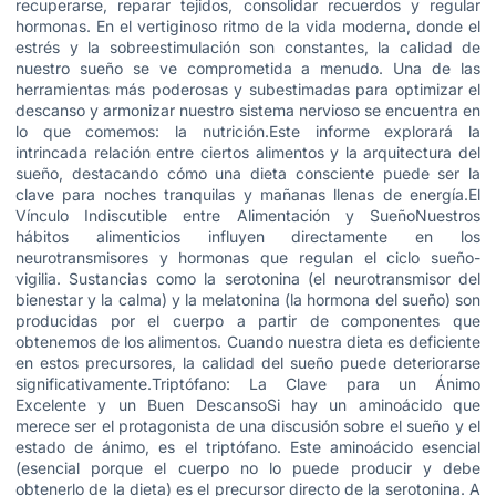
recuperarse, reparar tejidos, consolidar recuerdos y regular
hormonas. En el vertiginoso ritmo de la vida moderna, donde el
estrés y la sobreestimulación son constantes, la calidad de
nuestro sueño se ve comprometida a menudo. Una de las
herramientas más poderosas y subestimadas para optimizar el
descanso y armonizar nuestro sistema nervioso se encuentra en
lo que comemos: la nutrición.Este informe explorará la
intrincada relación entre ciertos alimentos y la arquitectura del
sueño, destacando cómo una dieta consciente puede ser la
clave para noches tranquilas y mañanas llenas de energía.El
Vínculo Indiscutible entre Alimentación y SueñoNuestros
hábitos alimenticios influyen directamente en los
neurotransmisores y hormonas que regulan el ciclo sueño-
vigilia. Sustancias como la serotonina (el neurotransmisor del
bienestar y la calma) y la melatonina (la hormona del sueño) son
producidas por el cuerpo a partir de componentes que
obtenemos de los alimentos. Cuando nuestra dieta es deficiente
en estos precursores, la calidad del sueño puede deteriorarse
significativamente.Triptófano: La Clave para un Ánimo
Excelente y un Buen DescansoSi hay un aminoácido que
merece ser el protagonista de una discusión sobre el sueño y el
estado de ánimo, es el triptófano. Este aminoácido esencial
(esencial porque el cuerpo no lo puede producir y debe
obtenerlo de la dieta) es el precursor directo de la serotonina. A