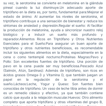
su vez, la serotonina se convierte en melatonina en la glándula
pineal cuando la luz disminuye.Un adecuado aporte de
triptófano en la dieta es, por tanto, fundamental para:Mejorar el
estado de ánimo: Al aumentar los niveles de serotonina, el
triptófano contribuye a una sensación de bienestar y reduce los
síntomas de ansiedad y depresión.Regular el sueño: Al facilitar
la producción de melatonina, ayuda a sincronizar nuestro reloj
biológico y a inducir un sueño más profundo y
reparador.Alimentos Ricos en Triptófano y Otros Nutrientes
Esenciales para el Sueño:Para asegurar un buen aporte de
triptófano y otros nutrientes beneficiosos, es recomendable
incluir los siguientes alimentos en la dieta, especialmente en la
cena o como tentempié nocturno:Proteínas Magras:Pavo y
Pollo: Son excelentes fuentes de triptófano. Una porción de
pavo en la cena puede ser muy beneficiosa.Pescado Azul
(Salmón, Atún, Sardinas): Además de triptófano, son ricos en
ácidos grasos Omega-3 y Vitamina D, que también juegan un
papel en la regulación de la serotonina y el
sueño.Lácteos:Leche, Yogur y Queso: Son fuentes bien
conocidas de triptófano. Un vaso de leche tibia antes de dormir
es un remedio clásico y efectivo, ya que también contiene
calcio que ayuda a la relajación muscular.Huevos: Otro alimento
completo que aporta triptófano y otras vitaminas del grupo B,