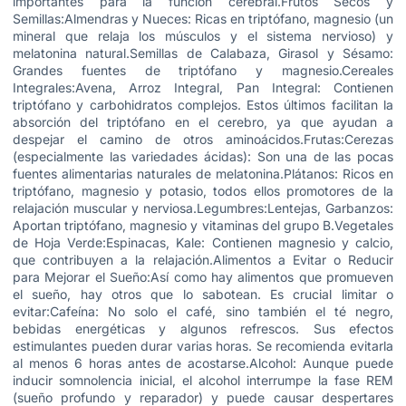
importantes para la función cerebral.Frutos Secos y
Semillas:Almendras y Nueces: Ricas en triptófano, magnesio (un
mineral que relaja los músculos y el sistema nervioso) y
melatonina natural.Semillas de Calabaza, Girasol y Sésamo:
Grandes fuentes de triptófano y magnesio.Cereales
Integrales:Avena, Arroz Integral, Pan Integral: Contienen
triptófano y carbohidratos complejos. Estos últimos facilitan la
absorción del triptófano en el cerebro, ya que ayudan a
despejar el camino de otros aminoácidos.Frutas:Cerezas
(especialmente las variedades ácidas): Son una de las pocas
fuentes alimentarias naturales de melatonina.Plátanos: Ricos en
triptófano, magnesio y potasio, todos ellos promotores de la
relajación muscular y nerviosa.Legumbres:Lentejas, Garbanzos:
Aportan triptófano, magnesio y vitaminas del grupo B.Vegetales
de Hoja Verde:Espinacas, Kale: Contienen magnesio y calcio,
que contribuyen a la relajación.Alimentos a Evitar o Reducir
para Mejorar el Sueño:Así como hay alimentos que promueven
el sueño, hay otros que lo sabotean. Es crucial limitar o
evitar:Cafeína: No solo el café, sino también el té negro,
bebidas energéticas y algunos refrescos. Sus efectos
estimulantes pueden durar varias horas. Se recomienda evitarla
al menos 6 horas antes de acostarse.Alcohol: Aunque puede
inducir somnolencia inicial, el alcohol interrumpe la fase REM
(sueño profundo y reparador) y puede causar despertares