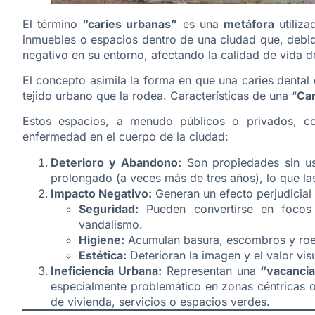
El término
“caries urbanas”
es una
metáfora
utiliza
inmuebles o espacios dentro de una ciudad que, debi
negativo en su entorno, afectando la calidad de vida de
El concepto asimila la forma en que una caries denta
tejido urbano que la rodea. Características de una “
Car
Estos espacios, a menudo públicos o privados, c
enfermedad en el cuerpo de la ciudad:
Deterioro y Abandono:
Son propiedades sin us
prolongado (a veces más de tres años), lo que las 
Impacto Negativo:
Generan un efecto perjudicial 
Seguridad:
Pueden convertirse en focos d
vandalismo.
Higiene:
Acumulan basura, escombros y roe
Estética:
Deterioran la imagen y el valor visu
Ineficiencia Urbana:
Representan una
“vacanci
especialmente problemático en zonas céntricas o
de vivienda, servicios o espacios verdes.