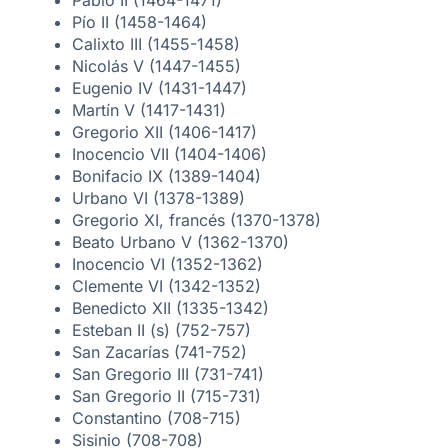
Pablo II (1464-1471)
Pío II (1458-1464)
Calixto III (1455-1458)
Nicolás V (1447-1455)
Eugenio IV (1431-1447)
Martín V (1417-1431)
Gregorio XII (1406-1417)
Inocencio VII (1404-1406)
Bonifacio IX (1389-1404)
Urbano VI (1378-1389)
Gregorio XI, francés (1370-1378)
Beato Urbano V (1362-1370)
Inocencio VI (1352-1362)
Clemente VI (1342-1352)
Benedicto XII (1335-1342)
Esteban II (s) (752-757)
San Zacarías (741-752)
San Gregorio III (731-741)
San Gregorio II (715-731)
Constantino (708-715)
Sisinio (708-708)