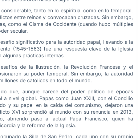
onsiderable, tanto en lo espiritual como en lo temporal.
ctos entre reinos y convocaban cruzadas. Sin embargo,
nas, como el Cisma de Occidente (cuando hubo múltiples
oder secular.
safío significativo para la autoridad papal, llevando a la
Trento (1545-1563) fue una respuesta clave de la Iglesia
 algunas prácticas internas.
esafíos de la Ilustración, la Revolución Francesa y el
sionaron su poder temporal. Sin embargo, la autoridad
 millones de católicos en todo el mundo.
ado que, aunque carece del poder político de épocas
ual a nivel global. Papas como Juan XXIII, con el Concilio
cado y su papel en la caída del comunismo, dejaron una
dicto XVI sorprendió al mundo con su renuncia en 2013,
do, abriendo paso al actual Papa Francisco, quien ha
cordia y la reforma de la Iglesia.
 ocupado la Silla de San Pedro, cada uno con su propio