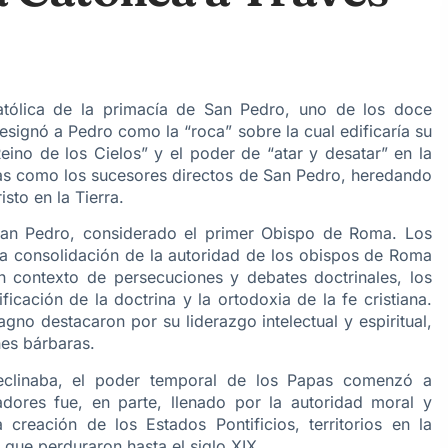
atólica de la primacía de San Pedro, uno de los doce
esignó a Pedro como la “roca” sobre la cual edificaría su
Reino de los Cielos” y el poder de “atar y desatar” en la
Papas como los sucesores directos de San Pedro, heredando
sto en la Tierra.
 San Pedro, considerado el primer Obispo de Roma. Los
a consolidación de la autoridad de los obispos de Roma
 un contexto de persecuciones y debates doctrinales, los
icación de la doctrina y la ortodoxia de la fe cristiana.
no destacaron por su liderazgo intelectual y espiritual,
nes bárbaras.
clinaba, el poder temporal de los Papas comenzó a
ores fue, en parte, llenado por la autoridad moral y
 creación de los Estados Pontificios, territorios en la
 que perduraron hasta el siglo XIX.