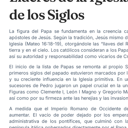
de los Siglos
La figura del Papa se fundamenta en la creencia c
apóstoles de Jesús. Según la tradición, Jesús mismo d
Iglesia (Mateo 16:18-19), otorgándole las “llaves del 
tierra y en el cielo. Los católicos consideran a los 
así su autoridad y responsabilidad como vicarios de Cri
El inicio de la lista de Papas se remonta al propio
primeros siglos del papado estuvieron marcados por l
y su creciente influencia en la Iglesia primitiva. En
sucesores de Pedro jugaron un papel crucial en la unif
Figuras como Clemente I, León I Magno y Gregorio Mag
así como por su firmeza ante las herejías y las invasio
A medida que el Imperio Romano de Occidente de
aumentar. El vacío de poder dejado por los emperad
administrativa de los pontífices, que culminó con la
península itálica gobernados directamente por el Papa,