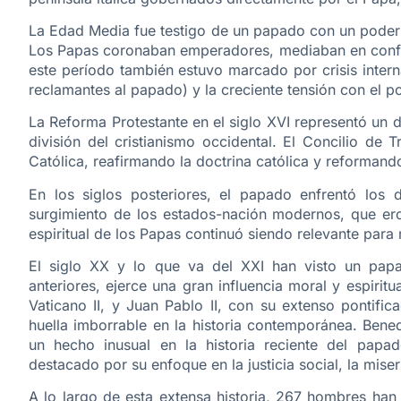
La Edad Media fue testigo de un papado con un poder c
Los Papas coronaban emperadores, mediaban en confli
este período también estuvo marcado por crisis inter
reclamantes al papado) y la creciente tensión con el p
La Reforma Protestante en el siglo XVI representó un de
división del cristianismo occidental. El Concilio de 
Católica, reafirmando la doctrina católica y reformando
En los siglos posteriores, el papado enfrentó los d
surgimiento de los estados-nación modernos, que ero
espiritual de los Papas continuó siendo relevante para
El siglo XX y lo que va del XXI han visto un pap
anteriores, ejerce una gran influencia moral y espirit
Vaticano II, y Juan Pablo II, con su extenso pontifi
huella imborrable en la historia contemporánea. Bene
un hecho inusual en la historia reciente del papa
destacado por su enfoque en la justicia social, la miseri
A lo largo de esta extensa historia, 267 hombres han