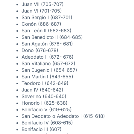
Juan VII (705-707)
Juan VI (701-705)
San Sergio I (687-701)
Conón (686-687)
San León II (682-683)
San Benedicto II (684-685)
San Agatón (678- 681)
Dono (676-678)
Adeodato II (672- 676)
San Vitaliano (657-672)
San Eugenio I (654-657)
San Martín I (649-655)
Teodoro I (642-649)
Juan IV (640-642)
Severino (640-640)
Honorio I (625-638)
Bonifacio V (619-625)
San Deodato o Adeodato I (615-618)
Bonifacio IV (608-615)
Bonifacio III (607)