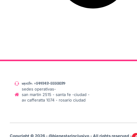
wpsfe: +549342-5550029
sedes operativas-
san martin 2515 - santa fe -ciudad -
av cafferatta 1074 - rosario ciudad
Copyright © 2026 - @bienestarinclusivo - All rights reserved -