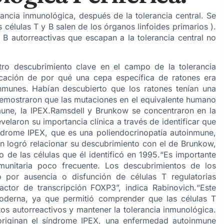
rancia inmunológica, después de la tolerancia central. Se
 células T y B salen de los órganos linfoides primarios ).
y B autorreactivas que escapan a la tolerancia central no
ro descubrimiento clave en el campo de la tolerancia
icación de por qué una cepa específica de ratones era
nmunes. Habían descubierto que los ratones tenían una
emostraron que las mutaciones en el equivalente humano
ne, la IPEX.Ramsdell y Brunkow se concentraron en la
velaron su importancia clínica a través de identificar que
ndrome IPEX, que es una poliendocrinopatía autoinmune,
n logró relacionar su descubrimiento con el de Brunkow,
o de las células que él identificó en 1995.“Es importante
unitaria poco frecuente. Los descubrimientos de los
por ausencia o disfunción de células T regulatorias
actor de transcripción FOXP3”, indica Rabinovich.“Este
oderna, ya que permitió comprender que las células T
itos autorreactivos y mantener la tolerancia inmunológica.
riginan el síndrome IPEX, una enfermedad autoinmune