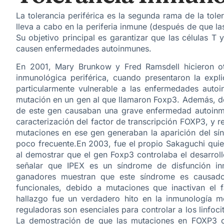
La tolerancia periférica es la segunda rama de la tole
lleva a cabo en la periferia inmune (después de que las
Su objetivo principal es garantizar que las células T 
causen enfermedades autoinmunes.
En 2001, Mary Brunkow y Fred Ramsdell hicieron ot
inmunológica periférica, cuando presentaron la expl
particularmente vulnerable a las enfermedades autoi
mutación en un gen al que llamaron Foxp3. Además, d
de este gen causaban una grave enfermedad autoinmu
caracterización del factor de transcripción FOXP3, y re
mutaciones en ese gen generaban la aparición del sí
poco frecuente.En 2003, fue el propio Sakaguchi quie
al demostrar que el gen Foxp3 controlaba el desarroll
señalar que IPEX es un síndrome de disfunción inm
ganadores muestran que este síndrome es causado 
funcionales, debido a mutaciones que inactivan el f
hallazgo fue un verdadero hito en la inmunología m
reguladoras son esenciales para controlar a los linfoc
La demostración de que las mutaciones en FOXP3 o