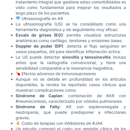
tratamiento integral que gestione estas comorbilidades es
visto como fundamental para mejorar los resultados a
largo plazo de los pacientes.
Ultrasonografía en AR
La ultrasonografía (US) se ha consolidado como una
herramienta diagnóstica y de seguimiento muy eficaz:
Escala de grises (EG)
: permite visualizar estructuras
anatómicas como cartílago, tendones y erosiones óseas.
Doppler de poder (DP)
: detecta el flujo sanguíneo en
vasos pequeños, útil para identificar inflamación activa.
La US puede detectar
sinovitis y tenosinovitis
incluso
antes que la radiografía convencional, y tiene una
sensibilidad comparable a la resonancia magnética.
Efectos adversos de inmunosupresores
Aunque no se detalla en profundidad en los artículos
disponibles, la revista ha reportado casos clínicos que
muestran complicaciones como:
Síndrome de Caplan
: combinación de #AR con
#neumoconiosis, caracterizado por nódulos pulmonares.
Síndrome de Felty
: AR con esplenomegalia y
neutropenia, que puede predisponer a infecciones
graves.
Costo de terapias con inhibidores de #JAK
Un estudio comparó el costo por remisión clínica de los