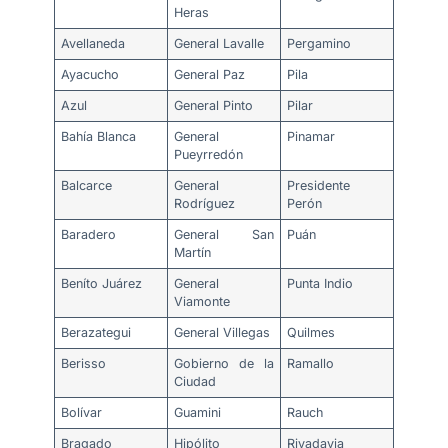
Heras
Avellaneda
General Lavalle
Pergamino
Ayacucho
General Paz
Pila
Azul
General Pinto
Pilar
Bahía Blanca
General
Pinamar
Pueyrredón
Balcarce
General
Presidente
Rodríguez
Perón
Baradero
General San
Puán
Martín
Beníto Juárez
General
Punta Indio
Viamonte
Berazategui
General Villegas
Quilmes
Berisso
Gobierno de la
Ramallo
Ciudad
Bolívar
Guamini
Rauch
Bragado
Hipólito
Rivadavia