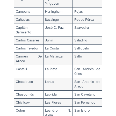
Yrigoyen
Campana
Hurlingham
Rojas
Cañuelas
Ituzaingó
Roque Pérez
Capitán
José C. Paz
Saavedra
Sarmiento
Carlos Casares
Junín
Saladillo
Carlos Tejedor
La Costa
Salliquelo
Carmen De
La Matanza
Salto
Areco
Castelli
La Plata
San Andrés de
Giles
Chacabuco
Lanus
San Antonio de
Areco
Chascomús
Laprida
San Cayetano
Chivilcoy
Las Flores
San Fernando
Colón
Leandro N.
San Isidro
Alem