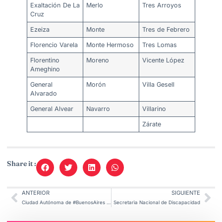
Exaltación De La
Merlo
Tres Arroyos
Cruz
Ezeiza
Monte
Tres de Febrero
Florencio Varela
Monte Hermoso
Tres Lomas
Florentino
Moreno
Vicente López
Ameghino
General
Morón
Villa Gesell
Alvarado
General Alvear
Navarro
Villarino
Zárate
Share it :
ANTERIOR
SIGUIENTE
Ciudad Autónoma de #BuenosAires informa
Secretarìa Nacional de Discapacidad