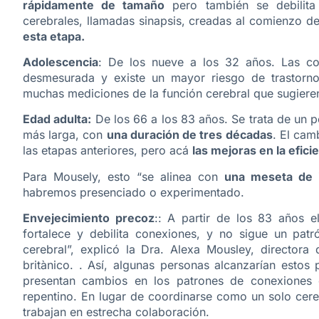
rápidamente de tamaño
pero también se debilita 
cerebrales, llamadas sinapsis, creadas al comienzo de
esta etapa.
Adolescencia
: De los nueve a los 32 años. Las co
desmesurada y existe un mayor riesgo de trastorno
muchas mediciones de la función cerebral que sugieren
Edad adulta:
De los 66 a los 83 años. Se trata de un p
más larga, con
una duración de tres décadas
. El cam
las etapas anteriores, pero acá
las mejoras en la efici
Para Mousely, esto “se alinea con
una meseta de i
habremos presenciado o experimentado.
Envejecimiento precoz
:: A partir de los 83 años e
fortalece y debilita conexiones, y no sigue un patr
cerebral”, explicó la Dra. Alexa Mousley, directora 
britànico. . Así, algunas personas alcanzarían estos
presentan cambios en los patrones de conexiones c
repentino. En lugar de coordinarse como un solo cer
trabajan en estrecha colaboración.