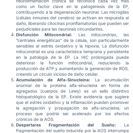
neuroinflamación crónica se reconoce cada vez más
como un factor clave en la patogénesis de la EP,
contribuyendo a la degeneración neuronal. Las microglías
(células inmunes del cerebro) se activan en respuesta al
daño, liberando citocinas proinflamatorias que pueden ser
perjudiciales para las neuronas circundantes.
Disfunción Mitocondrial:
Las mitocondrias, las
“centrales energéticas” de la célula, son particularmente
sensibles al estrés oxidativo y la hipoxia. La disfunción
mitocondrial es una característica temprana y persistente
en la patología de la EP. La HIC prolongada puede
deteriorar la función mitocondrial, reduciendo la
producción de ATP y aumentando la generación de ROS,
creando un círculo vicioso de daño celular.
Acumulación de Alfa-Sinucleína:
La acumulación
anormal de la proteína alfa-sinucleína en forma de
agregados (cuerpos de Lewy) es un sello distintivo
histopatológico de la EP. Existe evidencia que sugiere
que el estrés oxidativo y la inflamación pueden promover
la agregación y propagación de alfa-sinucleína, un
proceso que podría ser acelerado por los efectos
crónicos de la AOS.
Despertares Fragmentación del Sueño:
La
fragmentación del sueño inducida por la AOS interrumpe