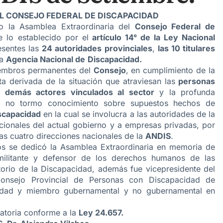
L CONSEJO FEDERAL DE DISCAPACIDAD
o la Asamblea Extraordinaria del
Consejo Federal de
 lo establecido por el
artículo 14° de la Ley Nacional
esentes las
24 autoridades provinciales
,
las 10 titulares
la
Agencia Nacional de
Discapacidad.
miembros permanentes del
Consejo
, en cumplimiento de la
a derivada de la situación que atraviesan las
personas
y demás actores vinculados al sector
y la profunda
 y no tormo conocimiento sobre supuestos hechos de
scapacidad
en la cual se involucra a las autoridades de la
cionales del actual gobierno y a empresas privadas, por
las cuatro direcciones nacionales de la
ANDIS
.
 se dedicó la Asamblea Extraordinaria en memoria de
ilitante y defensor de los derechos humanos de las
orio de la Discapacidad, además fue vicepresidente del
Consejo Provincial de Personas con Discapacidad de
cidad y miembro gubernamental y no gubernamental en
catoria conforme a la
Ley 24.657.