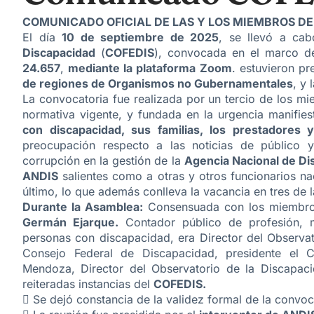
COMUNICADO OFICIAL DE LAS Y LOS MIEMBROS DE
El día
10 de septiembre de 2025
, se llevó a cab
Discapacidad
(
COFEDIS
), convocada en el marco de
24.657
,
mediante la plataforma Zoom
. estuvieron pr
de regiones de Organismos no Gubernamentales
, y 
La convocatoria fue realizada por un tercio de los 
normativa vigente, y fundada en la urgencia manifiest
con discapacidad, sus familias, los prestadores 
preocupación respecto a las noticias de público
corrupción en la gestión de la
Agencia Nacional de Di
ANDIS
salientes como a otras y otros funcionarios na
último, lo que además conlleva la vacancia en tres de 
Durante la Asamblea:
Consensuada con los miembros
Germán Ejarque.
Contador público de profesión, m
personas con discapacidad, era Director del Observat
Consejo Federal de Discapacidad, presidente el 
Mendoza, Director del Observatorio de la Discapa
reiteradas instancias del
COFEDIS.
 Se dejó constancia de la validez formal de la convo