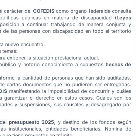
el carácter del
COFEDIS
como órgano federalde consulta
políticas públicas en materia de discapacidad (
Leyes
sposición a continuar trabajando de manera conjunta y
 de las personas con discapacidad en todo el territorio
sta nuevo encuentro.
s temas:
ara exponer la situación prestacional actual.
 público y notorio conocimiento a supuestos
hechos de
informe la cantidad de personas que han sido auditadas,
de cartas documentos que no pudieron ser entregadas.
DIS
manifestando la imposibilidad de concurrir y cuáles
 garantizar el derecho en estos casos. Cuáles son los
cidades y suspensiones, sus causales y desagregado por
 del
presupuesto 2025
, y destino de los fondos según
 institucionales, entidades beneficiarias. Nómina de
 que tiene proyectos en trámite.