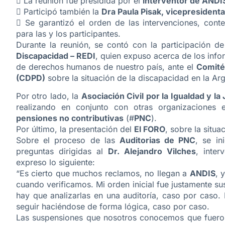
 La reunión fue presidida por el
interventor de ANDIS
 Participó también la
Dra Paula Pisak, vicepresident
 Se garantizó el orden de las intervenciones, cont
para las y los participantes.
Durante la reunión, se contó con la participación d
Discapacidad – REDI
, quien expuso acerca de los info
de derechos humanos de nuestro país, ante el
Comité
(CDPD)
sobre la situación de la discapacidad en la Arg
Por otro lado, la
Asociación Civil por la Igualdad y la 
realizando en conjunto con otras organizaciones 
pensiones no contributivas
(#
PNC
).
Por último, la presentación del
El FORO
, sobre la situa
Sobre el proceso de las
Auditorias de PNC
, se in
preguntas dirigidas al
Dr.
Alejandro Vilches
, inte
expreso lo siguiente:
“Es cierto que muchos reclamos, no llegan a
ANDIS
, 
cuando verificamos. Mi orden inicial fue justamente 
hay que analizarlas en una auditoría, caso por caso.
seguir haciéndose de forma lógica, caso por caso.
Las suspensiones que nosotros conocemos que fueron