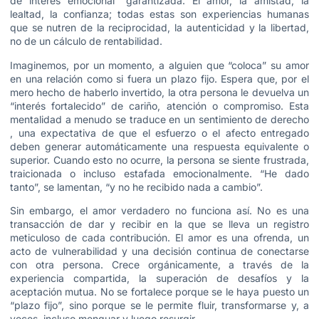
de interés emocional” garantizada. El amor, la amistad, la
lealtad, la confianza; todas estas son experiencias humanas
que se nutren de la reciprocidad, la autenticidad y la libertad,
no de un cálculo de rentabilidad.
Imaginemos, por un momento, a alguien que “coloca” su amor
en una relación como si fuera un plazo fijo. Espera que, por el
mero hecho de haberlo invertido, la otra persona le devuelva un
“interés fortalecido” de cariño, atención o compromiso. Esta
mentalidad a menudo se traduce en un sentimiento de derecho
, una expectativa de que el esfuerzo o el afecto entregado
deben generar automáticamente una respuesta equivalente o
superior. Cuando esto no ocurre, la persona se siente frustrada,
traicionada o incluso estafada emocionalmente. “He dado
tanto”, se lamentan, “y no he recibido nada a cambio”.
Sin embargo, el amor verdadero no funciona así. No es una
transacción de dar y recibir en la que se lleva un registro
meticuloso de cada contribución. El amor es una ofrenda, un
acto de vulnerabilidad y una decisión continua de conectarse
con otra persona. Crece orgánicamente, a través de la
experiencia compartida, la superación de desafíos y la
aceptación mutua. No se fortalece porque se le haya puesto un
“plazo fijo”, sino porque se le permite fluir, transformarse y, a
veces, incluso menguar y luego resurgir.