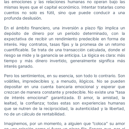
las emociones y las relaciones humanas no operan bajo las
mismas leyes que el capital económico. Intentar tratarlas como
cuentos no solo es fútil, sino que puede conducir a una
profunda desilusión.
En el ámbito financiero, una inversión a plazo fijo implica un
depósito de dinero por un período determinado, con la
expectativa de recibir un rendimiento predecible en forma de
interés. Hay contratos, tasas fijas y la promesa de un retorno
cuantificable. Se trata de una transacción calculada, donde el
riesgo se mide y la ganancia se anticipa. La lógica es clara: más
tiempo y más dinero invertido, generalmente significa más
interés ganado.
Pero los sentimientos, en su esencia, son todo lo contrario. Son
volátiles, impredecibles y, a menudo, ilógicos. No se pueden
depositar en una cuenta bancaria emocional y esperar que
crezcan de manera constante y predecible. No existe una “tasa
de interés emocional” garantizada. El amor, la amistad, la
lealtad, la confianza; todas estas son experiencias humanas
que se nutren de la reciprocidad, la autenticidad y la libertad,
no de un cálculo de rentabilidad.
Imaginemos, por un momento, a alguien que “coloca” su amor
en una relación como si fuera un plazo fijo. Espera que, por el