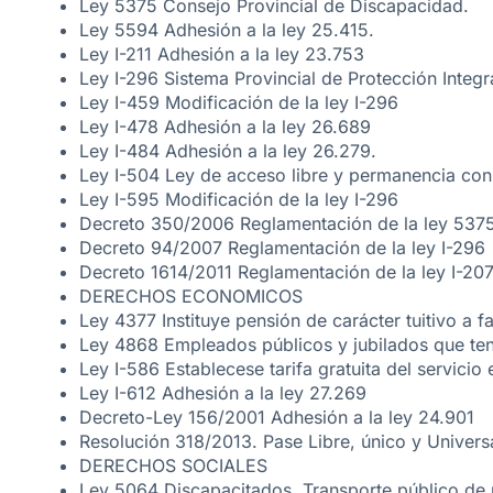
Ley 5375 Consejo Provincial de Discapacidad.
Ley 5594 Adhesión a la ley 25.415.
Ley I-211 Adhesión a la ley 23.753
Ley I-296 Sistema Provincial de Protección Integ
Ley I-459 Modificación de la ley I-296
Ley I-478 Adhesión a la ley 26.689
Ley I-484 Adhesión a la ley 26.279.
Ley I-504 Ley de acceso libre y permanencia con
Ley I-595 Modificación de la ley I-296
Decreto 350/2006 Reglamentación de la ley 537
Decreto 94/2007 Reglamentación de la ley I-296
Decreto 1614/2011 Reglamentación de la ley I-20
DERECHOS ECONOMICOS
Ley 4377 Instituye pensión de carácter tuitivo a 
Ley 4868 Empleados públicos y jubilados que te
Ley I-586 Establecese tarifa gratuita del servicio
Ley I-612 Adhesión a la ley 27.269
Decreto-Ley 156/2001 Adhesión a la ley 24.901
Resolución 318/2013. Pase Libre, único y Univers
DERECHOS SOCIALES
Ley 5064 Discapacitados. Transporte público de 