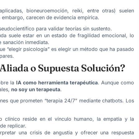
plicadas, bioneuroemoción, reiki, entre otras) suelen
in embargo, carecen de evidencia empírica.
eudocientífico para validar teorías sin sustento.
a suele estar en un estado de fragilidad emocional, lo
e sanación inmediata.
 “elegir psicología” es elegir un método que ha pasado
 pares.
: ¿Aliada o Supuesta Solución?
obre la
IA como herramienta terapéutica
. Aunque como
ales,
no soy un terapeuta
.
ciones que prometen “terapia 24/7” mediante chatbots. Los
 clínico reside en el vínculo humano, la empatía y la
e replicar.
pretar una crisis de angustia y ofrecer una respuesta